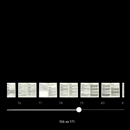
5
76
77
78
79
80
81
106 из 171