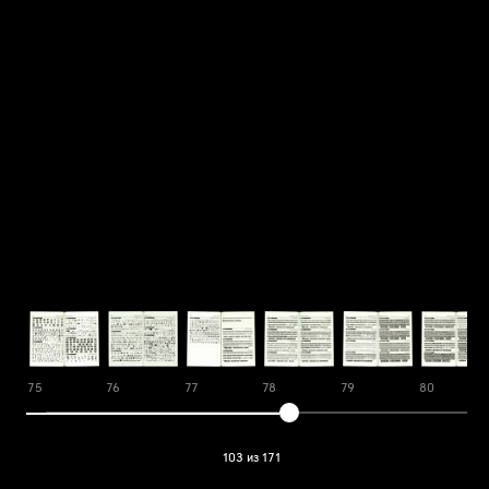
75
76
77
78
79
80
103 из 171