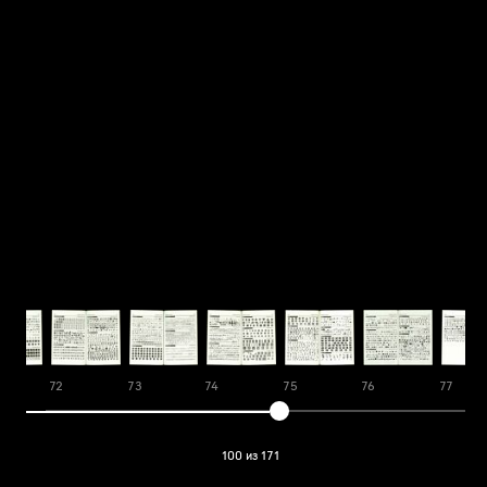
72
73
74
75
76
77
100 из 171