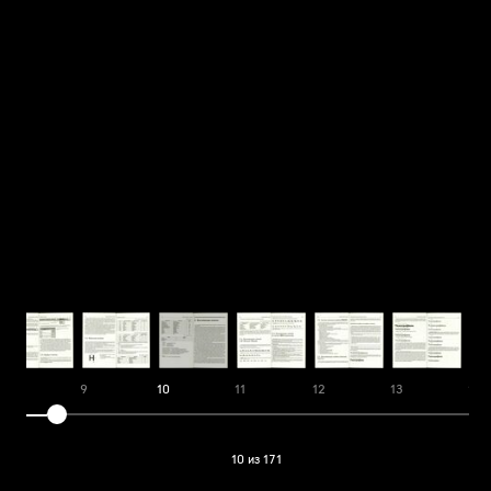
8
9
10
11
12
13
14
10 из 171