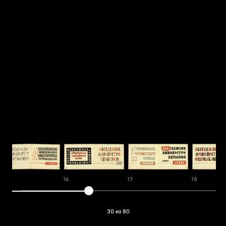
15
16
17
18
30 из 80