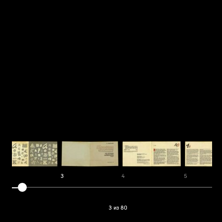
2
3
4
5
3 из 80