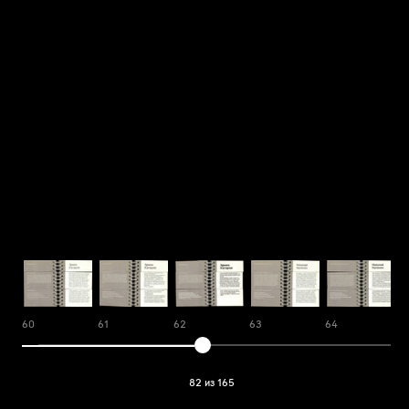
60
61
62
63
64
6
82 из 165