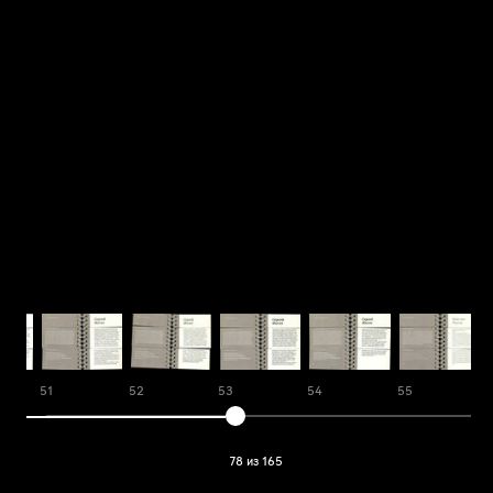
51
52
53
54
55
78 из 165