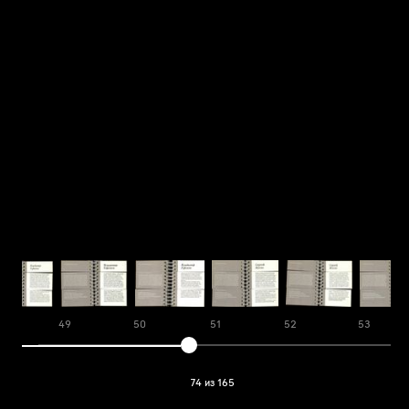
49
50
51
52
53
74 из 165