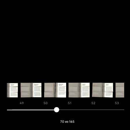
8
49
50
51
52
53
70 из 165