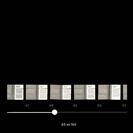
46
47
48
49
50
51
65 из 165