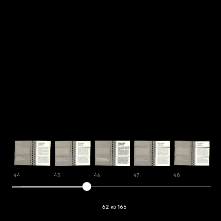
44
45
46
47
48
49
62 из 165