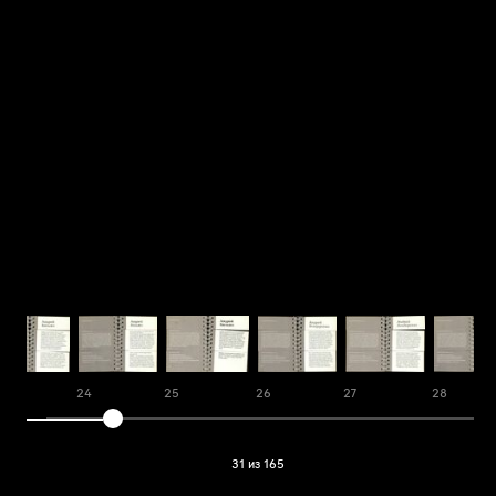
3
24
25
26
27
28
31 из 165