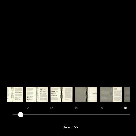
11
12
13
14
15
16
16 из 165