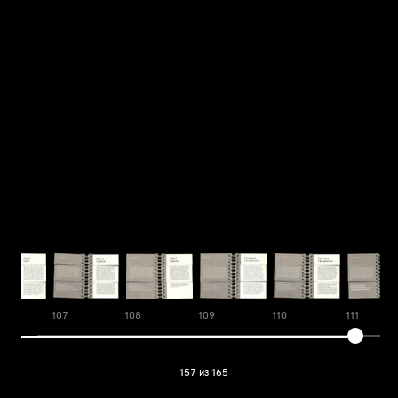
107
108
109
110
111
157 из 165