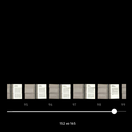
94
95
96
97
98
99
152 из 165