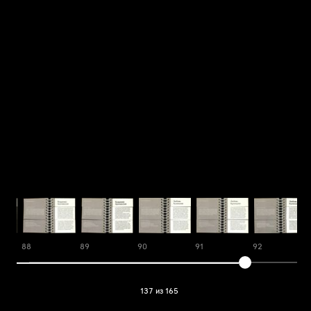
88
89
90
91
92
137 из 165