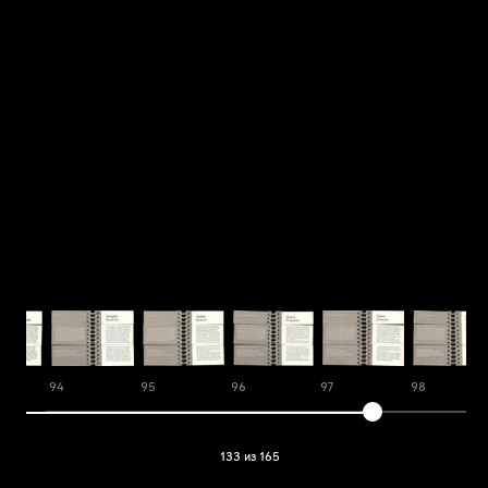
94
95
96
97
98
133 из 165