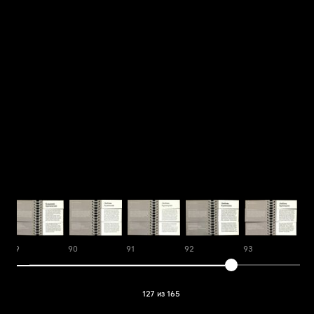
89
90
91
92
93
94
127 из 165