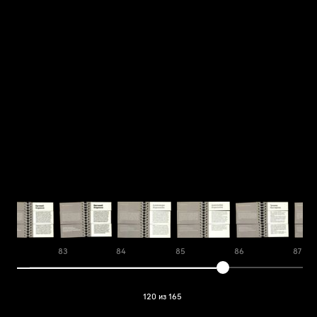
82
83
84
85
86
87
120 из 165