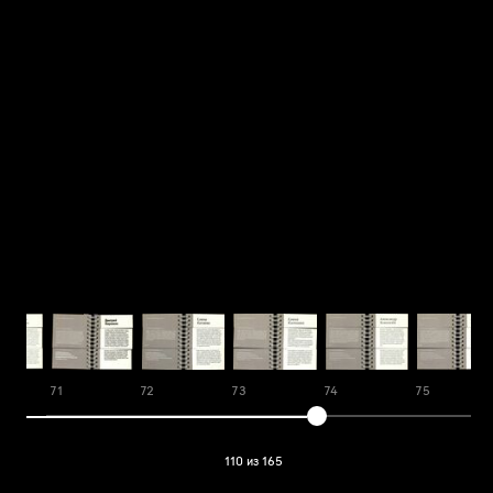
71
72
73
74
75
110 из 165