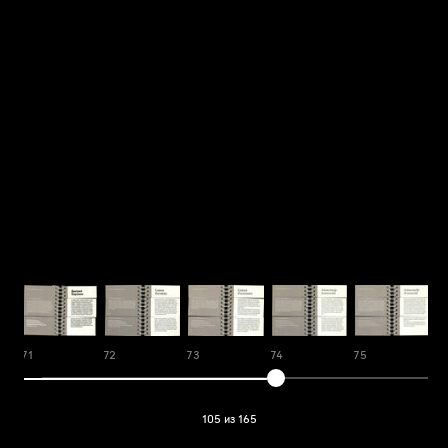
71
72
73
74
75
7
105 из 165