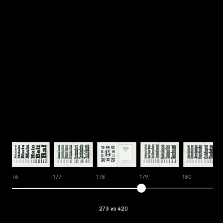
176
177
178
179
180
273 из 420