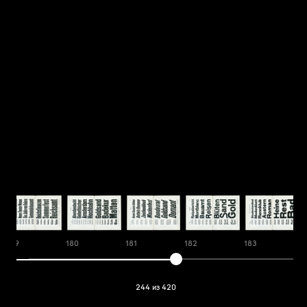
179
180
181
182
183
244 из 420