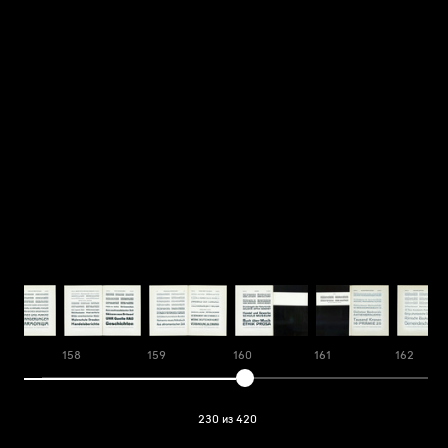
158
159
160
161
162
230 из 420