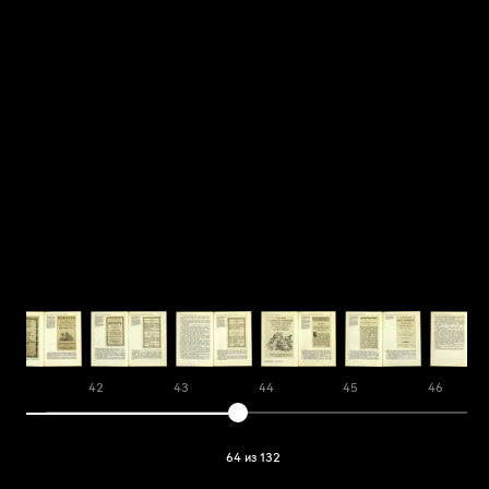
41
42
43
44
45
46
64 из 132