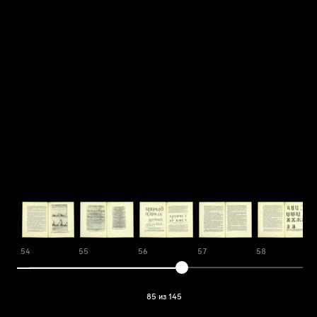
54
55
56
57
58
85 из 145