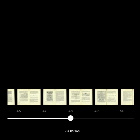
46
47
48
49
50
73 из 145