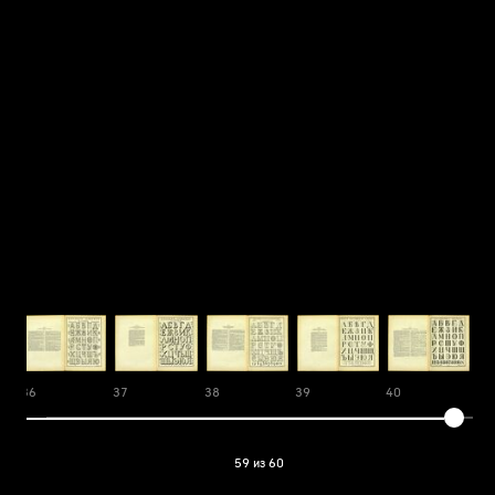
36
37
38
39
40
41
59 из 60