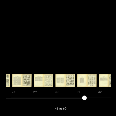
28
29
30
31
32
46 из 60