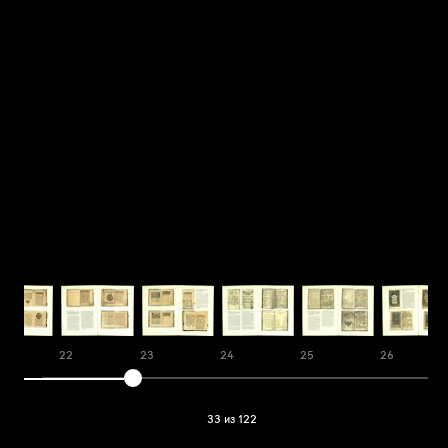
22
23
24
25
26
33 из 122