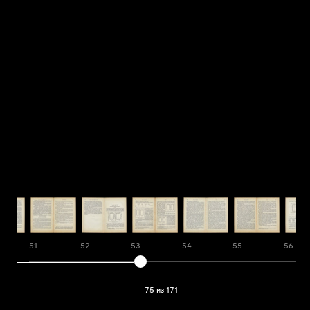
51
52
53
54
55
56
75 из 171