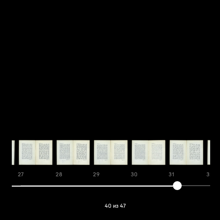
27
28
29
30
31
32
40 из 47