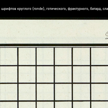
шрифтов круглого (ronde), готического, фрактурного, батард, сла