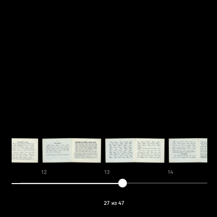
12
13
14
27 из 47