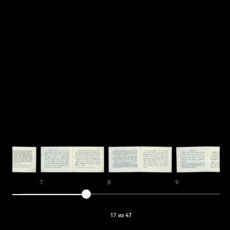
7
8
9
17 из 47