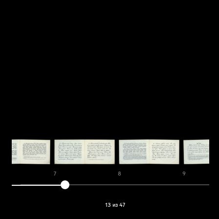
7
8
9
13 из 47