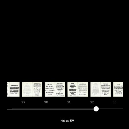
28
29
30
31
32
33
46 из 59