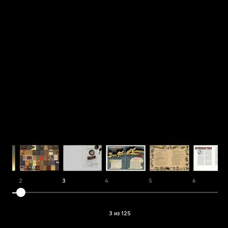
2
3
4
5
6
3 из 125