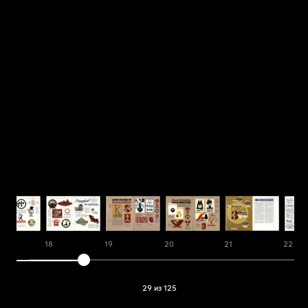
18
19
20
21
22
29 из 125