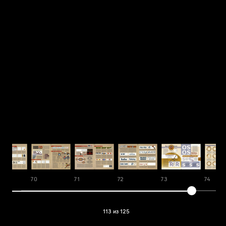
70
71
72
73
74
113 из 125