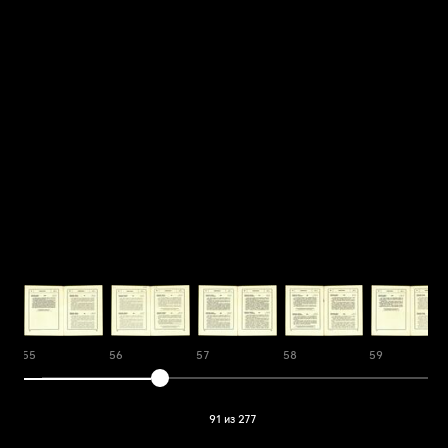
55
56
57
58
59
91 из 277