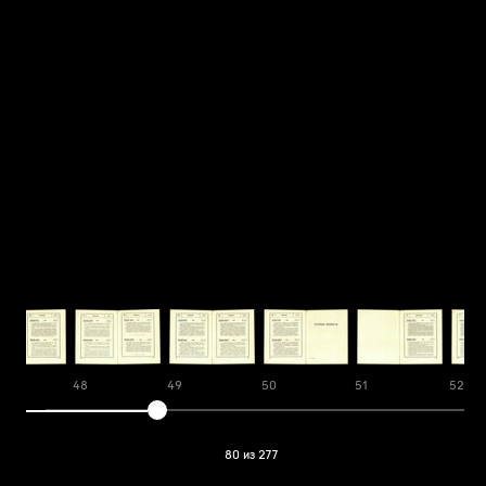
48
49
50
51
52
80 из 277