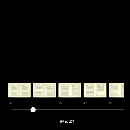
34
35
36
37
38
59 из 277