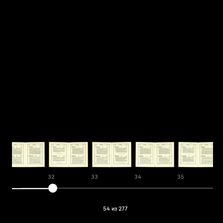
31
32
33
34
35
54 из 277