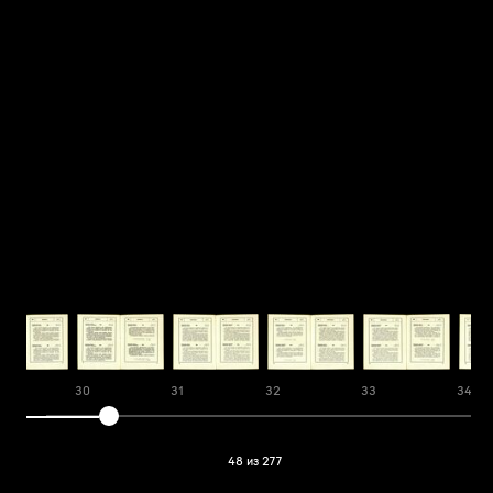
30
31
32
33
34
48 из 277