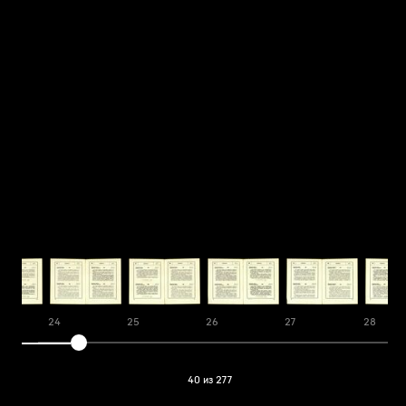
24
25
26
27
28
40 из 277