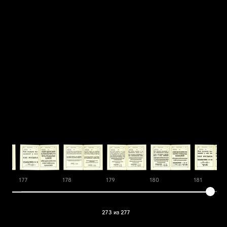
177
178
179
180
181
273 из 277