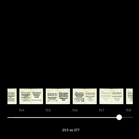
154
155
156
157
158
253 из 277