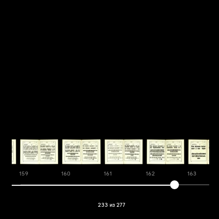
159
160
161
162
163
233 из 277